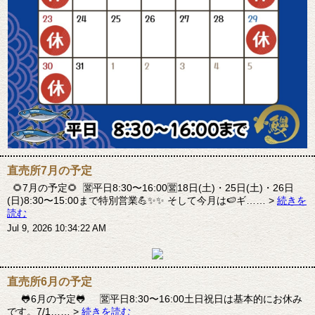
直売所7月の予定
🌻7月の予定🌻 🈺平日8:30〜16:00🈺18日(土)・25日(土)・26日
(日)8:30〜15:00まで特別営業💪✨✨ そして今月は🍉ギ…… >
続きを
読む
Jul 9, 2026 10:34:22 AM
直売所6月の予定
🐸6月の予定🐸 🈺平日8:30〜16:00土日祝日は基本的にお休み
です。7/1…… >
続きを読む